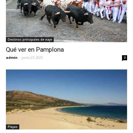
Destinos principales de viaje
Qué ver en Pamplona
admin
-
junio 27, 2022
0
Playas