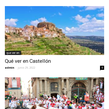
que ver en
Qué ver en Castellón
admin
-
junio 29, 2022
0