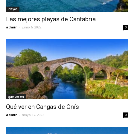
Playas
Las mejores playas de Cantabria
admin
-
junio 6, 2022
0
que ver en
Qué ver en Cangas de Onís
admin
-
mayo 17, 2022
0