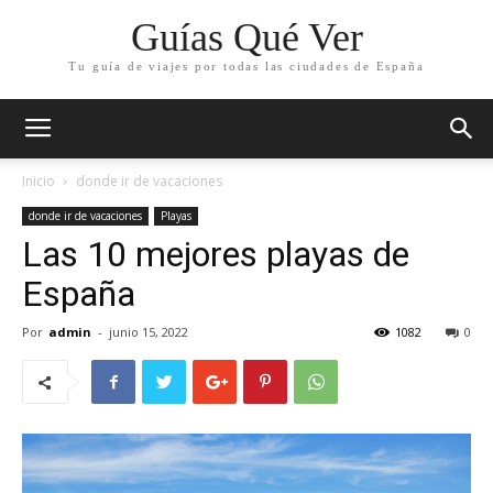
Guías Qué Ver
Tu guía de viajes por todas las ciudades de España
Inicio
donde ir de vacaciones
donde ir de vacaciones
Playas
Las 10 mejores playas de
España
Por
admin
-
junio 15, 2022
1082
0