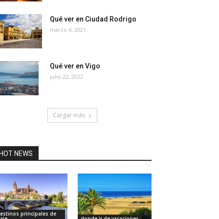
Qué ver en Ciudad Rodrigo
marzo 4, 2021
Qué ver en Vigo
julio 22, 2022
Cargar más
HOT NEWS
estinos principales de
iaje
donde ir de vacaciones