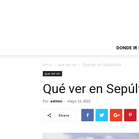
DONDE IR
Inicio
que ver en
Qué ver en Sepúlveda
que ver en
Qué ver en Sepú
Por
admin
-
mayo 12, 2022
Share