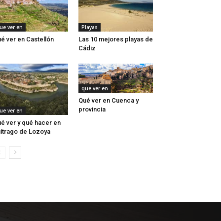
ue ver en
Playas
é ver en Castellón
Las 10 mejores playas de
Cádiz
que ver en
Qué ver en Cuenca y
provincia
ue ver en
é ver y qué hacer en
itrago de Lozoya