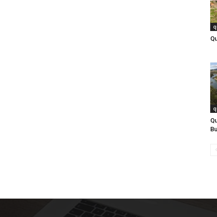
q
Qu
q
Qu
Bu