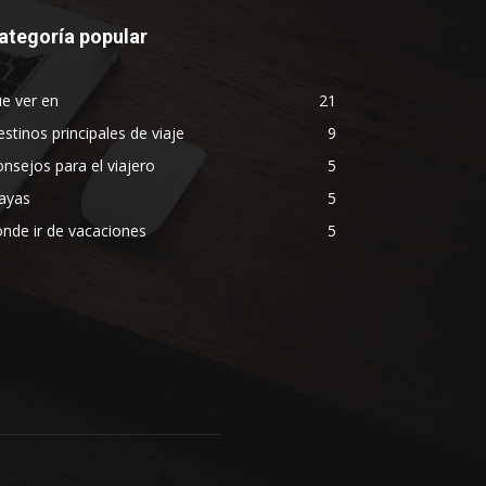
ategoría popular
e ver en
21
stinos principales de viaje
9
nsejos para el viajero
5
ayas
5
nde ir de vacaciones
5